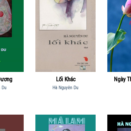
Dương
Lối Khác
Ngày T
 Du
Hà Nguyên Du