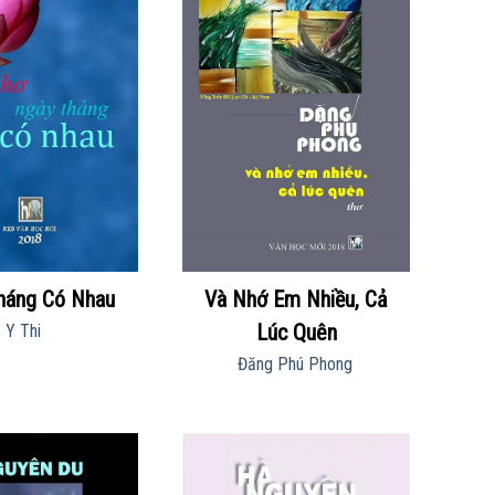
háng Có Nhau
Và Nhớ Em Nhiều, Cả
Lúc Quên
Y Thi
Đăng Phú Phong